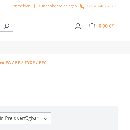
Anmelden
|
Kundenkonto anlegen
06028 - 40 625 62
0,00 €*
ße das Dropdown der Kategorie News
n PA / PP / PVDF / PFA
in Preis verfügbar