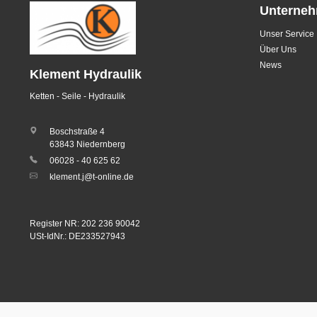
Unterne
Unser Service
Über Uns
News
Klement Hydraulik
Ketten - Seile - Hydraulik
Boschstraße 4
63843 Niedernberg
06028 - 40 625 62
klement.j@t-online.de
Register NR: 202 236 90042
USt-IdNr.: DE233527943