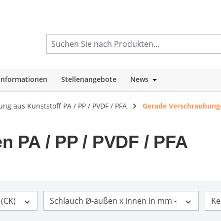
informationen
Stellenangebote
News
tegorie Shop
Öffne oder Schlie
g aus Kunststoff PA / PP / PVDF / PFA
Gerade Verschraubunge
 PA / PP / PVDF / PFA
 (CK)
Schlauch Ø-außen x innen in mm -
Ke