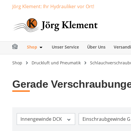
Jörg Klement: Ihr Hydrauliker vor Ort!
springen
Zur Hauptnavigation springen
Shop
Unser Service
Über Uns
Versand
Öffne oder Schließe das Dropdown der Ka
Shop
Druckluft und Pneumatik
Schlauchverschraubun
Gerade Verschraubungen
Innengewinde DCK
Einschraubgewinde G