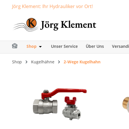
Jörg Klement: Ihr Hydrauliker vor Ort!
springen
Zur Hauptnavigation springen
Shop
Unser Service
Über Uns
Versand
Öffne oder Schließe das Dropdown der Ka
Shop
Kugelhähne
2-Wege Kugelhahn