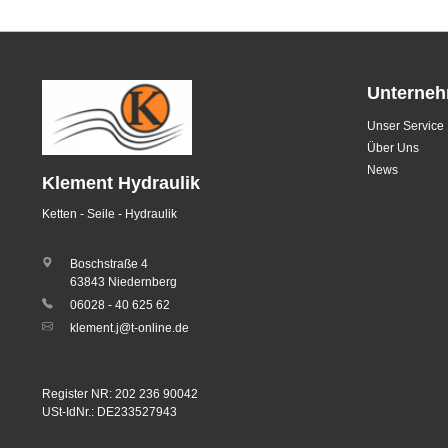
Unterne
Unser Service
Über Uns
News
Klement Hydraulik
Ketten - Seile - Hydraulik
Boschstraße 4
63843 Niedernberg
06028 - 40 625 62
klement.j@t-online.de
Register NR: 202 236 90042
USt-IdNr.: DE233527943