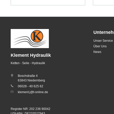
Unterne
Unser Service
Über Uns
News
Klement Hydraulik
Ketten - Seile - Hydraulik
Boschstraße 4
63843 Niedernberg
06028 - 40 625 62
klement.j@t-online.de
Register NR: 202 236 90042
USt-IdNr.: DE233527943