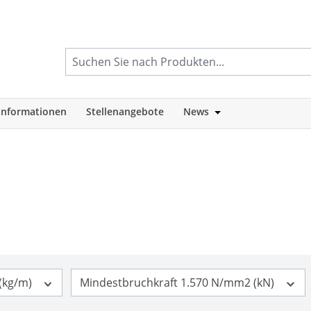
informationen
Stellenangebote
News
tegorie Shop
Öffne oder Schlie
 (kg/m)
Mindestbruchkraft 1.570 N/mm2 (kN)