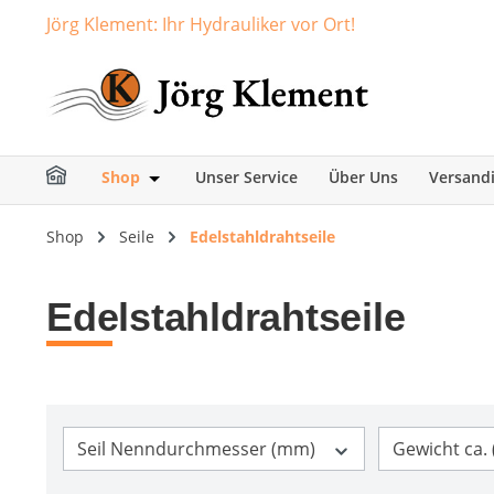
Jörg Klement: Ihr Hydrauliker vor Ort!
springen
Zur Hauptnavigation springen
Shop
Unser Service
Über Uns
Versand
Öffne oder Schließe das Dropdown der Ka
Shop
Seile
Edelstahldrahtseile
Edelstahldrahtseile
Seil Nenndurchmesser (mm)
Gewicht ca.