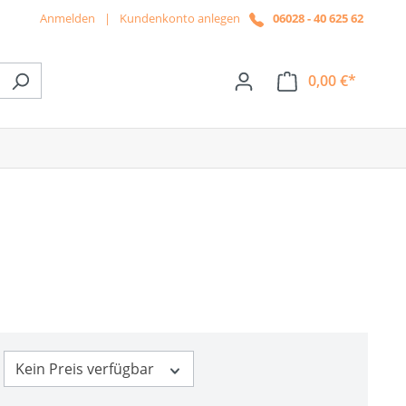
Anmelden
|
Kundenkonto anlegen
06028 - 40 625 62
0,00 €*
ße das Dropdown der Kategorie News
Kein Preis verfügbar