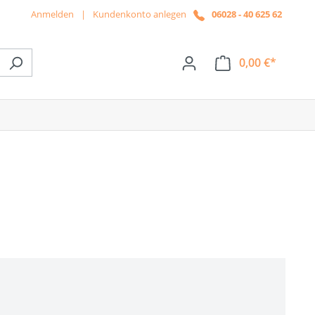
Anmelden
|
Kundenkonto anlegen
06028 - 40 625 62
0,00 €*
ße das Dropdown der Kategorie News