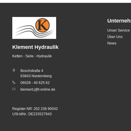
Unterne
Unser Service
Über Uns
News
Klement Hydraulik
Ketten - Seile - Hydraulik
Boschstraße 4
63843 Niedernberg
06028 - 40 625 62
klement.j@t-online.de
Register NR: 202 236 90042
USt-IdNr.: DE233527943