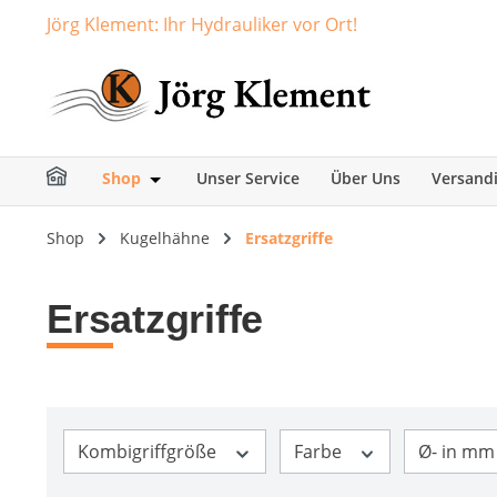
Jörg Klement: Ihr Hydrauliker vor Ort!
springen
Zur Hauptnavigation springen
Shop
Unser Service
Über Uns
Versand
Öffne oder Schließe das Dropdown der Ka
Shop
Kugelhähne
Ersatzgriffe
Ersatzgriffe
Kombigriffgröße
Farbe
Ø- in m