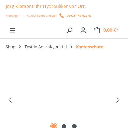
Jörg Klement: Ihr Hydrauliker vor Ort!
alt springen
Anmelden
|
Kundenkonto anlegen
06028 - 40 625 62
0,00 €*
Shop
Textile Anschlagmittel
Kantenschutz
Bildergalerie überspringen