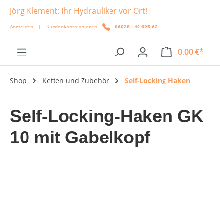
Jörg Klement: Ihr Hydrauliker vor Ort!
alt springen
Anmelden
|
Kundenkonto anlegen
06028 - 40 625 62
0,00 €*
Shop
Ketten und Zubehör
Self-Locking Haken
Self-Locking-Haken GK
10 mit Gabelkopf
Bildergalerie überspringen