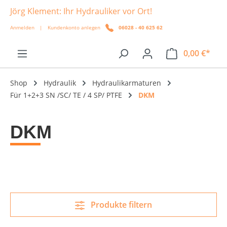
Jörg Klement: Ihr Hydrauliker vor Ort!
alt springen
Anmelden
|
Kundenkonto anlegen
06028 - 40 625 62
0,00 €*
Shop
Hydraulik
Hydraulikarmaturen
Für 1+2+3 SN /SC/ TE / 4 SP/ PTFE
DKM
DKM
Produkte filtern