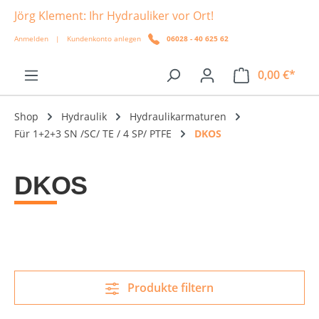
Jörg Klement: Ihr Hydrauliker vor Ort!
alt springen
Anmelden
|
Kundenkonto anlegen
06028 - 40 625 62
0,00 €*
Shop
Hydraulik
Hydraulikarmaturen
Für 1+2+3 SN /SC/ TE / 4 SP/ PTFE
DKOS
DKOS
Produkte filtern