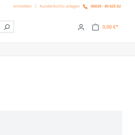
Anmelden
|
Kundenkonto anlegen
06028 - 40 625 62
0,00 €*
ße das Dropdown der Kategorie News