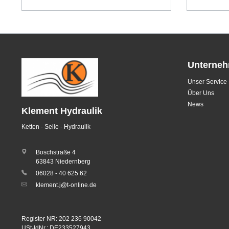
Unterne
Unser Service
Über Uns
News
Klement Hydraulik
Ketten - Seile - Hydraulik
Boschstraße 4
63843 Niedernberg
06028 - 40 625 62
klement.j@t-online.de
Register NR: 202 236 90042
USt-IdNr.: DE233527943