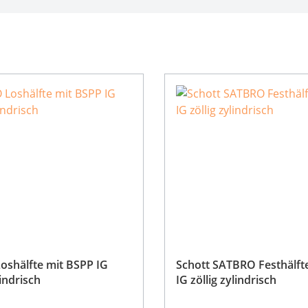
shälfte mit BSPP IG
Schott SATBRO Festhälft
lindrisch
IG zöllig zylindrisch