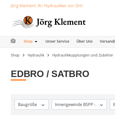
Jörg Klement: Ihr Hydrauliker vor Ort!
springen
Zur Hauptnavigation springen
Shop
Unser Service
Über Uns
Versand
Öffne oder Schließe das Dropdown der Ka
Shop
Hydraulik
Hydraulikkupplungen und Zubehör
EDBRO / SATBRO
Baugröße
Innengewinde BSPP -