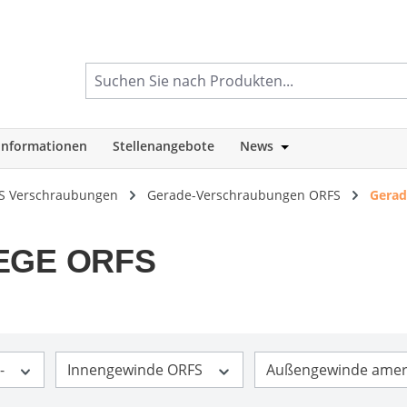
informationen
Stellenangebote
News
tegorie Shop
Öffne oder Schlie
S Verschraubungen
Gerade-Verschraubungen ORFS
Gerad
 EGE ORFS
-
Innengewinde ORFS
Außengewinde amer