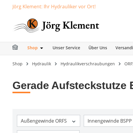
Jörg Klement: Ihr Hydrauliker vor Ort!
springen
Zur Hauptnavigation springen
Shop
Unser Service
Über Uns
Versand
Öffne oder Schließe das Dropdown der Ka
Shop
Hydraulik
Hydraulikverschraubungen
ORF
Gerade Aufsteckstutze
Außengewinde ORFS
Innengewinde BSPP 