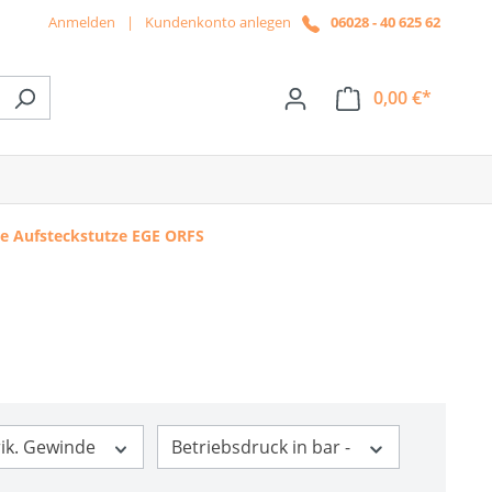
Anmelden
|
Kundenkonto anlegen
06028 - 40 625 62
0,00 €*
ße das Dropdown der Kategorie News
e Aufsteckstutze EGE ORFS
ik. Gewinde
Betriebsdruck in bar -