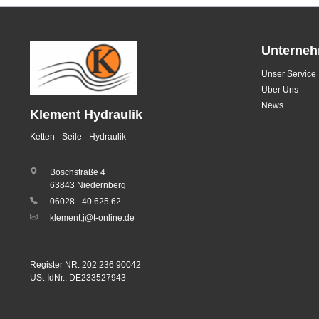
Unterne
Unser Service
Über Uns
News
Klement Hydraulik
Ketten - Seile - Hydraulik
Boschstraße 4
63843 Niedernberg
06028 - 40 625 62
klement.j@t-online.de
Register NR: 202 236 90042
USt-IdNr.: DE233527943