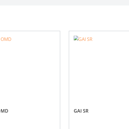
OMD
GAI SR