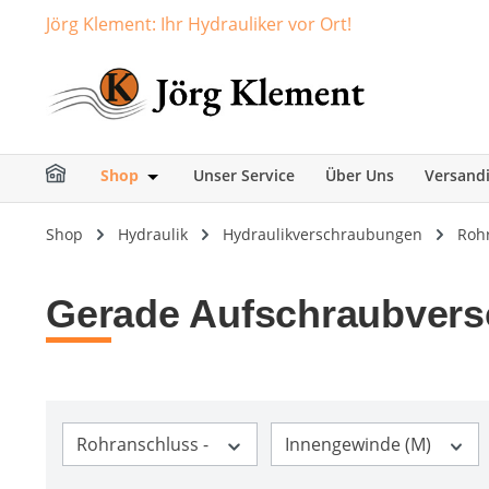
Jörg Klement: Ihr Hydrauliker vor Ort!
springen
Zur Hauptnavigation springen
Shop
Unser Service
Über Uns
Versand
Öffne oder Schließe das Dropdown der Ka
Shop
Hydraulik
Hydraulikverschraubungen
Roh
Gerade Aufschraubver
Rohranschluss -
Innengewinde (M)