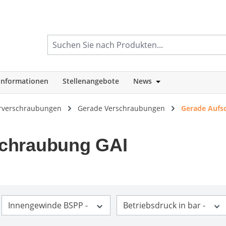
informationen
Stellenangebote
News
tegorie Shop
Öffne oder Schlie
rverschraubungen
Gerade Verschraubungen
Gerade Aufs
schraubung GAI
Innengewinde BSPP -
Betriebsdruck in bar -