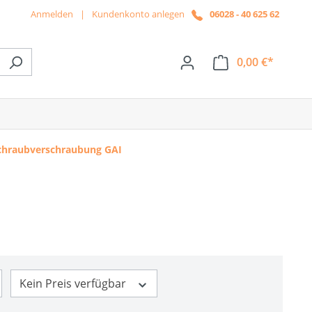
Anmelden
|
Kundenkonto anlegen
06028 - 40 625 62
0,00 €*
ße das Dropdown der Kategorie News
chraubverschraubung GAI
Kein Preis verfügbar