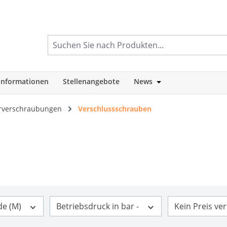
informationen
Stellenangebote
News
tegorie Shop
Öffne oder Schlie
rverschraubungen
Verschlussschrauben
de (M)
Betriebsdruck in bar -
Kein Preis ve