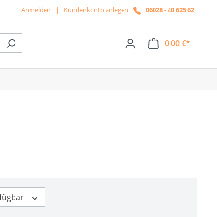
Anmelden
|
Kundenkonto anlegen
06028 - 40 625 62
0,00 €*
ße das Dropdown der Kategorie News
rfügbar