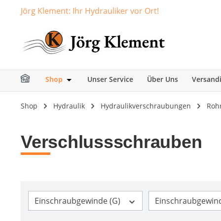
Jörg Klement: Ihr Hydrauliker vor Ort!
springen
Zur Hauptnavigation springen
Shop
Unser Service
Über Uns
Versand
Öffne oder Schließe das Dropdown der Ka
Shop
Hydraulik
Hydraulikverschraubungen
Roh
Verschlussschrauben
Einschraubgewinde (G)
Einschraubgewin