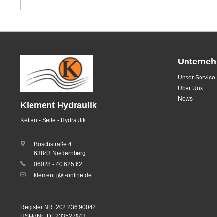
Unterne
Unser Service
Über Uns
News
Klement Hydraulik
Ketten - Seile - Hydraulik
Boschstraße 4
63843 Niedernberg
06028 - 40 625 62
klement.j@t-online.de
Register NR: 202 236 90042
USt-IdNr.: DE233527943