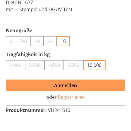
DIN EN 1677-1
mit H-Stempel und DGUV Test
auswählen
Nenngröße
6
7/8
10
13
16
(Diese Option ist zurzeit nicht verfügbar.)
(Diese Option ist zurzeit nicht verfügbar.)
(Diese Option ist zurzeit nicht verfügbar.)
(Diese Option ist zurzeit nicht verfügbar.)
auswählen
Tragfähigkeit in kg
1.400
2.500
4.000
6.700
10.000
(Diese Option ist zurzeit nicht verfügbar.)
(Diese Option ist zurzeit nicht verfügbar.)
(Diese Option ist zurzeit nicht verfügbar
(Diese Option ist zurzeit nich
Anmelden
oder
Registrieren
Produktnummer:
VH241610