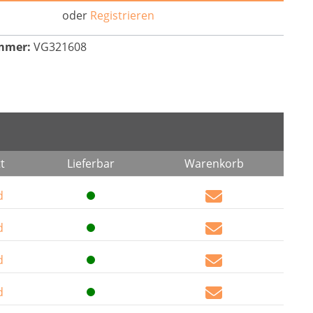
oder
Registrieren
mmer:
VG321608
t
Lieferbar
Warenkorb
d
d
d
d