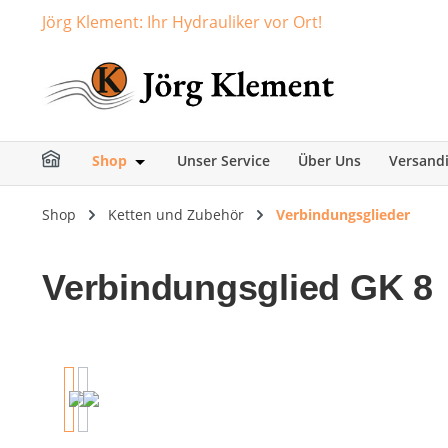
Jörg Klement: Ihr Hydrauliker vor Ort!
springen
Zur Hauptnavigation springen
Shop
Unser Service
Über Uns
Versand
Öffne oder Schließe das Dropdown der Ka
Shop
Ketten und Zubehör
Verbindungsglieder
Verbindungsglied GK 8
Bildergalerie überspringen