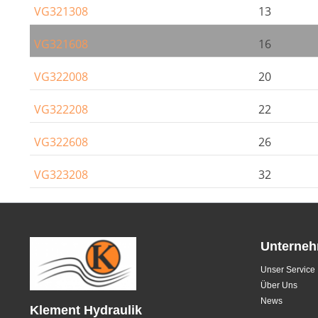
VG321308
13
VG321608
16
VG322008
20
VG322208
22
VG322608
26
VG323208
32
Unterne
Unser Service
Über Uns
News
Klement Hydraulik