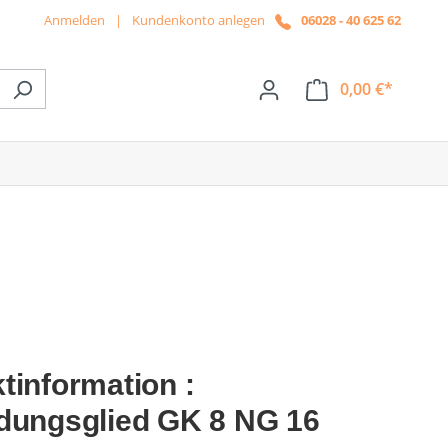
Anmelden
|
Kundenkonto anlegen
06028 - 40 625 62
0,00 €*
ße das Dropdown der Kategorie News
tinformation :
dungsglied GK 8 NG 16