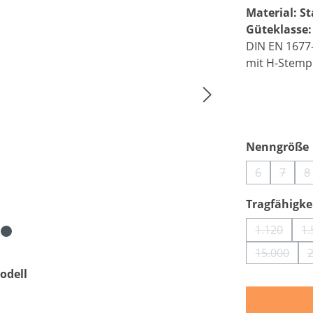
Material: St
Güteklasse:
DIN EN 1677
mit H-Stemp
Nenngröße
6
7
8
(Diese Optio
(Diese
(
Tragfähigkei
1.120
1.
(Diese Op
15.000
(Diese Op
odell