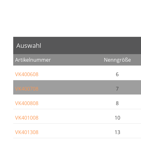
Auswahl
Artikelnummer
Nenngröße
VK400608
6
VK400708
7
VK400808
8
VK401008
10
VK401308
13