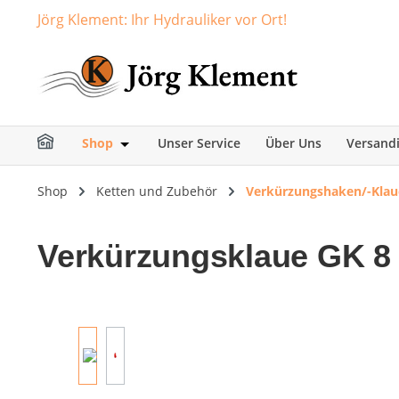
Jörg Klement: Ihr Hydrauliker vor Ort!
springen
Zur Hauptnavigation springen
Shop
Unser Service
Über Uns
Versand
Öffne oder Schließe das Dropdown der Ka
Shop
Ketten und Zubehör
Verkürzungshaken/-Klau
Verkürzungsklaue GK 8 
Bildergalerie überspringen