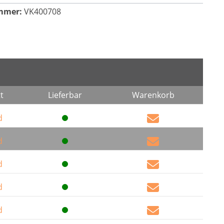
mmer:
VK400708
t
Lieferbar
Warenkorb
d
d
d
d
d