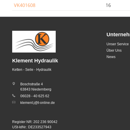
VK401608
16
Unterne
Unser Service
Über Uns
News
Klement Hydraulik
Ketten - Seile - Hydraulik
Boschstraße 4
63843 Niedernberg
06028 - 40 625 62
klement.j@t-online.de
Register NR: 202 236 90042
USt-IdNr.: DE233527943