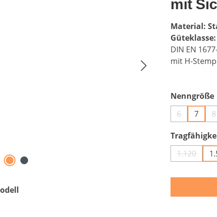
mit Si
Material: St
Güteklasse:
DIN EN 1677
mit H-Stemp
Nenngröße
6
7
8
(Diese Optio
(
Tragfähigkei
1.120
1
(Diese Op
odell