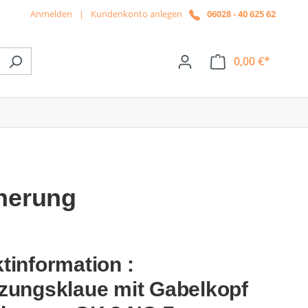
Anmelden
|
Kundenkonto anlegen
06028 - 40 625 62
0,00 €*
ße das Dropdown der Kategorie News
cherung
tinformation :
zungsklaue mit Gabelkopf